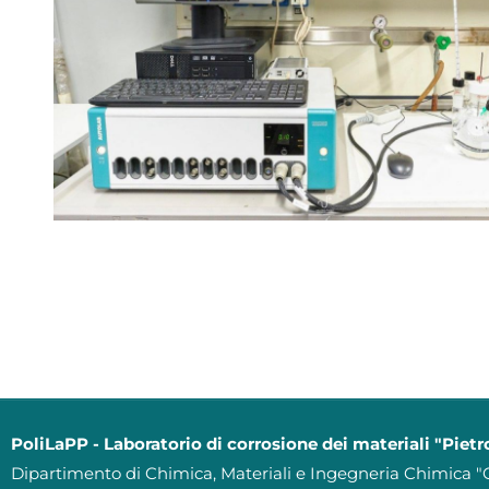
PoliLaPP - Laboratorio di corrosione dei materiali "Pietr
Dipartimento di Chimica, Materiali e Ingegneria Chimica "G